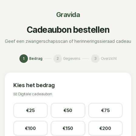
Gravida
Cadeaubon bestellen
Geef een zwangerschapsscan of herinneringssieraad cadeau
1
Bedrag
2
Gegevens
3
Overzicht
Kies het bedrag
📧
Digitale cadeaubon
€
25
€
50
€
75
€
100
€
150
€
200