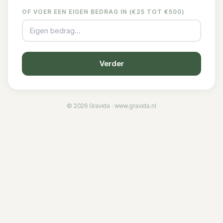
OF VOER EEN EIGEN BEDRAG IN (€
25
TOT €500)
Verder
©
2026
Gravida ·
www.gravida.nl