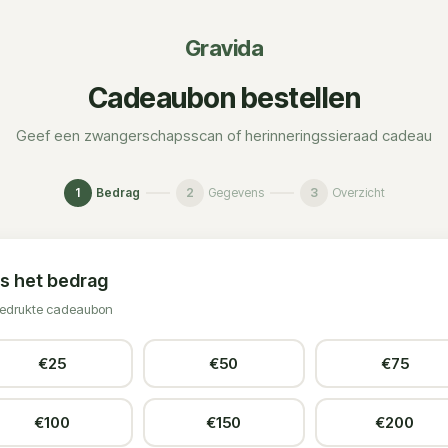
Gravida
Cadeaubon bestellen
Geef een zwangerschapsscan of herinneringssieraad cadeau
1
Bedrag
2
Gegevens
3
Overzicht
s het bedrag
edrukte cadeaubon
€
25
€
50
€
75
€
100
€
150
€
200