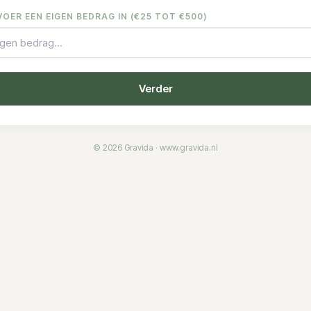
VOER EEN EIGEN BEDRAG IN (€
25
TOT €500)
Verder
©
2026
Gravida ·
www.gravida.nl