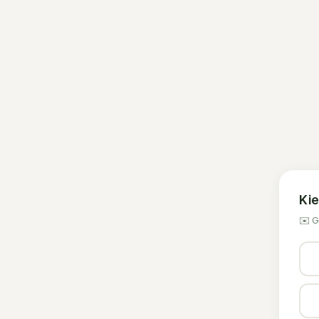
Kie
✉️
G